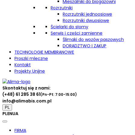
Mieszalniki do biogazowni
Rozrzutniki
Rozrzutniki jednoosiowe
Rozrzutniki dwuosiowe
Ścielarki do słomy
Serwis i części zamienne
Ślimaki do wozów paszowych
DORADZTWO I ZAKUP
TECHNOLOGIE MEMBRANOWE
Proszki mleczne
Kontakt
Projekty Unijne
Skontaktuj się z nami:
(+48) 61 285 38 61
(Pn-Pt: 7:00-15:00)
info@alimabis.com.pl
PL
PL
EN
UA
FIRMA