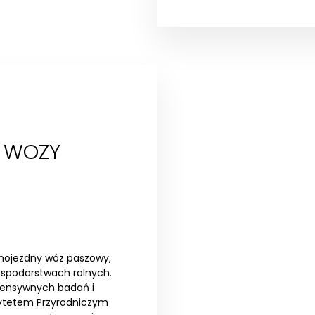
 WOZY
mojezdny wóz paszowy,
spodarstwach rolnych.
tensywnych badań i
rsytetem Przyrodniczym