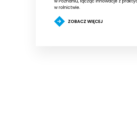
w Poznaniu, łącząc innowacje z prak
w rolnictwie.
ZOBACZ WIĘCEJ