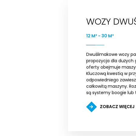
WOZY DWU
12 M³ - 30 M³
Dwuślimakowe wozy pa
propozycja dla dużych
oferty obejmuje maszy
Kluczową kwestią w prz
odpowiedniego zawiesz
całkowitą maszyny. R
są systemy boogie lub
ZOBACZ WIĘCEJ