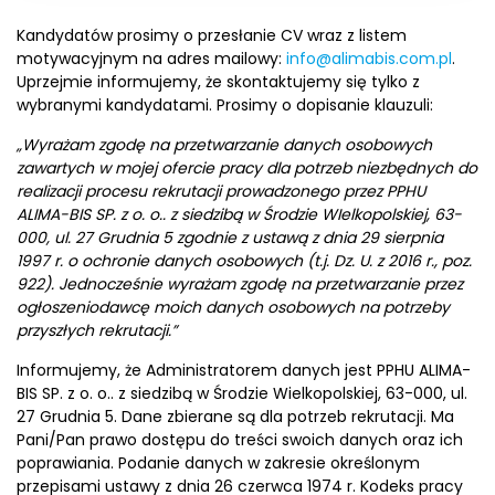
Kandydatów prosimy o przesłanie CV wraz z listem
motywacyjnym na adres mailowy:
info@alimabis.com.pl
.
Uprzejmie informujemy, że skontaktujemy się tylko z
wybranymi kandydatami. Prosimy o dopisanie klauzuli:
„Wyrażam zgodę na przetwarzanie danych osobowych
zawartych w mojej ofercie pracy dla potrzeb niezbędnych do
realizacji procesu rekrutacji prowadzonego przez PPHU
ALIMA-BIS SP. z o. o.. z siedzibą w Środzie WIelkopolskiej, 63-
000, ul. 27 Grudnia 5 zgodnie z ustawą z dnia 29 sierpnia
1997 r. o ochronie danych osobowych (t.j. Dz. U. z 2016 r., poz.
922). Jednocześnie wyrażam zgodę na przetwarzanie przez
ogłoszeniodawcę moich danych osobowych na potrzeby
przyszłych rekrutacji.”
Informujemy, że Administratorem danych jest PPHU ALIMA-
BIS SP. z o. o.. z siedzibą w Środzie Wielkopolskiej, 63-000, ul.
27 Grudnia 5. Dane zbierane są dla potrzeb rekrutacji. Ma
Pani/Pan prawo dostępu do treści swoich danych oraz ich
poprawiania. Podanie danych w zakresie określonym
przepisami ustawy z dnia 26 czerwca 1974 r. Kodeks pracy