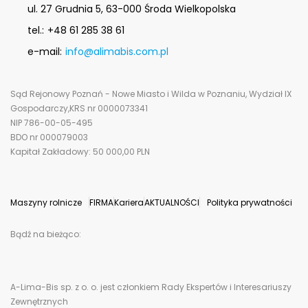
ul. 27 Grudnia 5, 63-000 Środa Wielkopolska
tel.:
+48 61 285 38 61
e-mail:
info@alimabis.com.pl
Sąd Rejonowy Poznań - Nowe Miasto i Wilda w Poznaniu, Wydział IX
Gospodarczy,KRS nr 0000073341
NIP 786-00-05-495
BDO nr 000079003
Kapitał Zakładowy: 50 000,00 PLN
Maszyny rolnicze
FIRMA
Kariera
AKTUALNOŚCI
Polityka prywatności
Bądź na bieżąco:
A-Lima-Bis sp. z o. o. jest członkiem Rady Ekspertów i Interesariuszy
Zewnętrznych